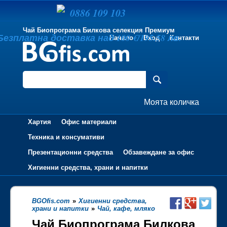
0886 109 103
Чай Биопрограма Билкова селекция Премиум
Безплатна доставка над 100 €/195.58 лв.
Начало
Вход
Контакти
Моята количка
Хартия
Офис материали
Техника и консумативи
Презентационни средства
Обзавеждане за офис
Хигиенни средства, храни и напитки
BGOfis.com
»
Хигиенни средства,
храни и напитки
»
Чай, кафе, мляко
Чай Биопрограма Билкова