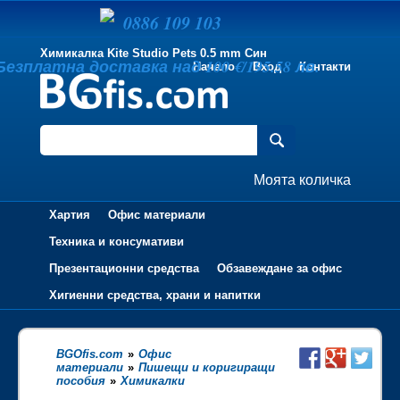
0886 109 103
Химикалка Kite Studio Pets 0.5 mm Син
Безплатна доставка над 100 €/195.58 лв.
Начало
Вход
Контакти
Моята количка
Хартия
Офис материали
Техника и консумативи
Презентационни средства
Обзавеждане за офис
Хигиенни средства, храни и напитки
BGOfis.com
»
Офис
материали
»
Пишещи и коригиращи
пособия
»
Химикалки