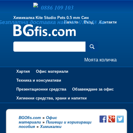
0886 109 103
Химикалка Kite Studio Pets 0.5 mm Син
Безплатна доставка над 100 €/195.58 лв.
Начало
Вход
Контакти
Моята количка
Хартия
Офис материали
Техника и консумативи
Презентационни средства
Обзавеждане за офис
Хигиенни средства, храни и напитки
BGOfis.com
»
Офис
материали
»
Пишещи и коригиращи
пособия
»
Химикалки