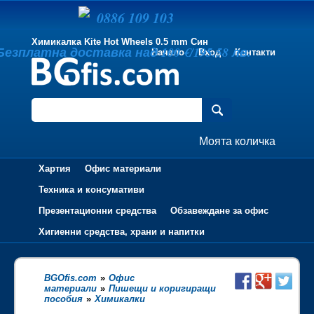
0886 109 103
Химикалка Kite Hot Wheels 0.5 mm Син
Безплатна доставка над 100 €/195.58 лв.
Начало
Вход
Контакти
Моята количка
Хартия
Офис материали
Техника и консумативи
Презентационни средства
Обзавеждане за офис
Хигиенни средства, храни и напитки
BGOfis.com
»
Офис
материали
»
Пишещи и коригиращи
пособия
»
Химикалки