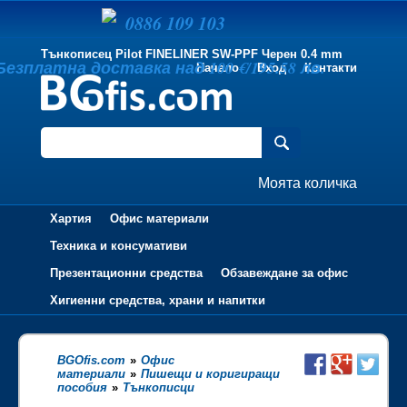
0886 109 103
Тънкописец Pilot FINELINER SW-PPF Черен 0.4 mm
Безплатна доставка над 100 €/195.58 лв.
Начало
Вход
Контакти
Моята количка
Хартия
Офис материали
Техника и консумативи
Презентационни средства
Обзавеждане за офис
Хигиенни средства, храни и напитки
BGOfis.com
»
Офис
материали
»
Пишещи и коригиращи
пособия
»
Тънкописци