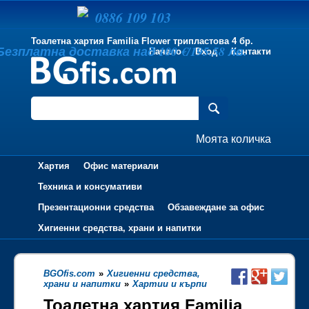
0886 109 103
Тоалетна хартия Familia Flower трипластова 4 бр.
Безплатна доставка над 100 €/195.58 лв.
Начало
Вход
Контакти
Моята количка
Хартия
Офис материали
Техника и консумативи
Презентационни средства
Обзавеждане за офис
Хигиенни средства, храни и напитки
BGOfis.com
»
Хигиенни средства,
храни и напитки
»
Хартии и кърпи
Тоалетна хартия Familia