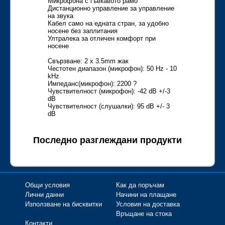
Микрофона с гъвкавото рамо
Дистанционно управление за управление
на звука
Кабел само на едната стран, за удобно
носене без заплитания
Ултралека за отличен комфорт при
носене
Свързване: 2 x 3.5mm жак
Честотен диапазон (микрофон): 50 Hz - 10
kHz
Импеданс(микрофон): 2200 ?
Чувствителност (микрофон): -42 dB +/-3
dB
Чувствителност (слушалки): 95 dB +/- 3
dB
Последно разглеждани продукти
Общи условия
Как да поръчам
Лични данни
Начини на плащане
Използване на бисквитки
Условия на доставка
Връщане на стока
Контакти