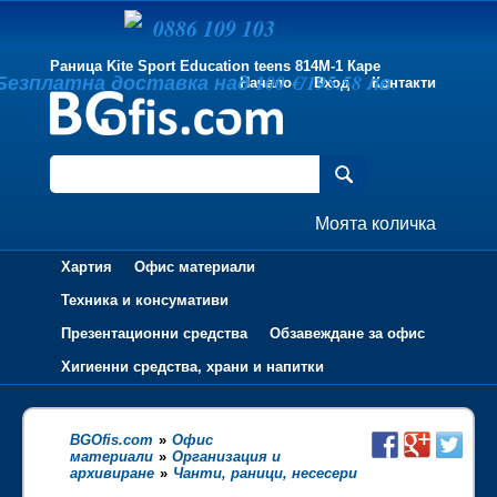
0886 109 103
Раница Kite Sport Education teens 814M-1 Каре
Безплатна доставка над 100 €/195.58 лв.
Начало
Вход
Контакти
Моята количка
Хартия
Офис материали
Техника и консумативи
Презентационни средства
Обзавеждане за офис
Хигиенни средства, храни и напитки
BGOfis.com
»
Офис
материали
»
Организация и
архивиране
»
Чанти, раници, несесери