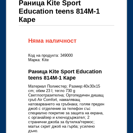
Раница Kite Sport
Education teens 814M-1
Каре
Няма наличност
Код на продукта: 349000
Марка: Kite
Раница Kite Sport Education
teens 814M-1 Каре
Материал Полиeстер; Размер:40x30x15
cm; обем 23 l; тегло 730 g
Светлоотразителна; Ортопедичен дишащ
гръб Air Comfort, намаляващ
натоварването на гръбнака; голям преден
джоб с отделение за телефон със
специално покритие за защита на екрана,
с органайзер и ключодържател; 2
странични джоба за бутилка/термос;
малък скрит джоб на гърба; усилено
дъно.