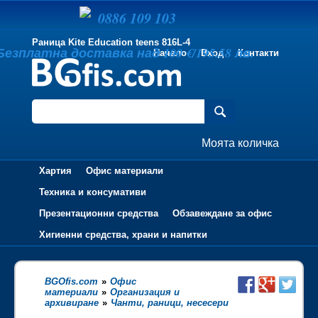
0886 109 103
Раница Kite Education teens 816L-4
Безплатна доставка над 100 €/195.58 лв.
Начало
Вход
Контакти
Моята количка
Хартия
Офис материали
Техника и консумативи
Презентационни средства
Обзавеждане за офис
Хигиенни средства, храни и напитки
BGOfis.com
»
Офис
материали
»
Организация и
архивиране
»
Чанти, раници, несесери