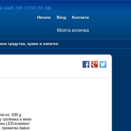
над 100 €/195.58 лв.
Начало
Вход
Контакти
Моята количка
нни средства, храни и напитки
тегло: 830 g
у гръбнака и меки
ален LED-елемент
, премигва бавно