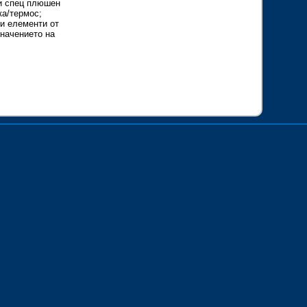
 и спец плюшен
ка/термос;
ни елементи от
значението на