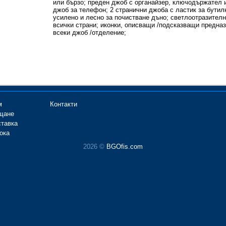
или бързо; преден джоб с органайзер, ключодържател
джоб за телефон; 2 странични джоба с ластик за бутил
усилено и лесно за почистване дъно; светлоотразител
всички страни; иконки, описващи /подсказващи предна
всеки джоб /отделение;
м
Контакти
щане
ставка
ока
2026 ©
BGOfis.com