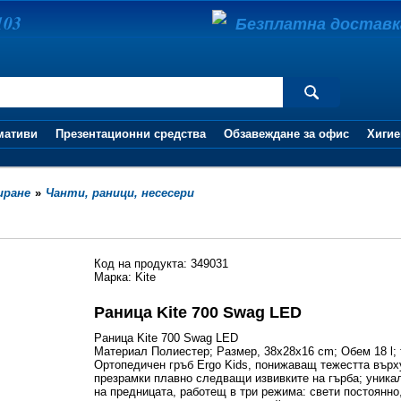
103
Безплатна доставка 
мативи
Презентационни средства
Обзавеждане за офис
Хигие
иране
»
Чанти, раници, несесери
Код на продукта: 349031
Марка: Kite
Раница Kite 700 Swag LED
Раница Kite 700 Swag LED
Материал Полиестер; Размер, 38x28x16 сm; Обем 18 l; 
Ортопедичен гръб Ergo Kids, понижаващ тежестта върх
презрамки плавно следващи извивките на гърба; уник
на предницата, работещ в три режима: свети постоянно