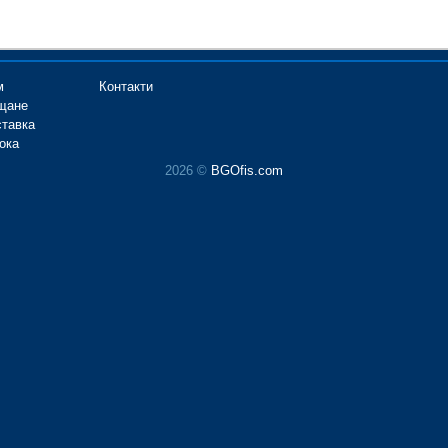
м
Контакти
щане
ставка
ока
2026 ©
BGOfis.com