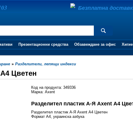
103
Безплатна доставка 
мативи
Презентационни средства
Обзавеждане за офис
Хигие
иране
»
Разделители, лепящи индекси
 А4 Цветен
Код на продукта: 349336
Марка: Axent
Разделител пластик А-Я Axent А4 Цве
Разделител пластик А-Я Axent А4 Цветен
Формат А4, украинска азбука