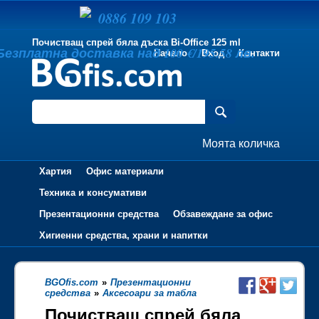
0886 109 103
Почистващ спрей бяла дъска Bi-Office 125 ml
Безплатна доставка над 100 €/195.58 лв.
Начало
Вход
Контакти
Моята количка
Хартия
Офис материали
Техника и консумативи
Презентационни средства
Обзавеждане за офис
Хигиенни средства, храни и напитки
BGOfis.com
»
Презентационни
средства
»
Аксесоари за табла
Почистващ спрей бяла