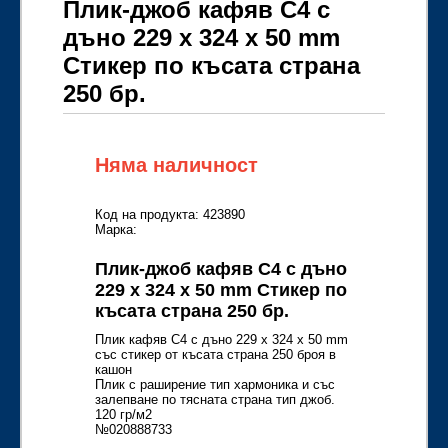
Плик-джоб кафяв C4 с
дъно 229 х 324 x 50 mm
Стикер по късата страна
250 бр.
Няма наличност
Код на продукта: 423890
Марка:
Плик-джоб кафяв C4 с дъно
229 х 324 x 50 mm Стикер по
късата страна 250 бр.
Плик кафяв C4 с дъно 229 х 324 x 50 mm
със стикер от късата страна 250 броя в
кашон
Плик с раширение тип хармоника и със
залепване по тясната страна тип джоб.
120 гр/м2
№020888733