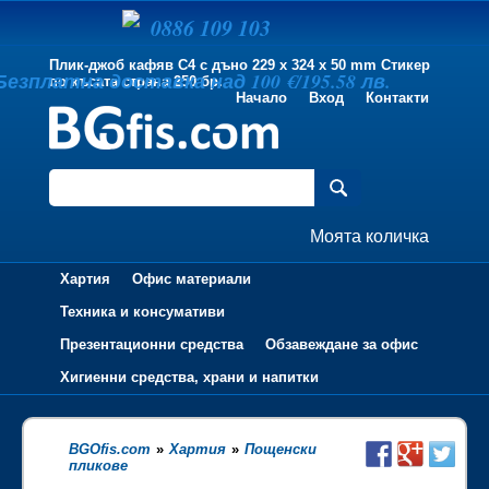
0886 109 103
Плик-джоб кафяв C4 с дъно 229 х 324 x 50 mm Стикер
Безплатна доставка над 100 €/195.58 лв.
по късата страна 250 бр.
Начало
Вход
Контакти
Моята количка
Хартия
Офис материали
Техника и консумативи
Презентационни средства
Обзавеждане за офис
Хигиенни средства, храни и напитки
BGOfis.com
»
Хартия
»
Пощенски
пликове