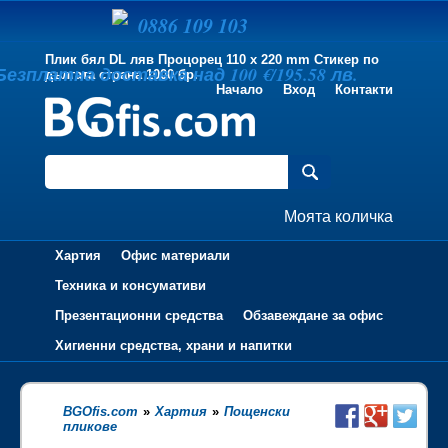
0886 109 103
Плик бял DL ляв Процорец 110 x 220 mm Стикер по
Безплатна доставка над 100 €/195.58 лв.
дългата страна 1000 бр.
Начало
Вход
Контакти
Моята количка
Хартия
Офис материали
Техника и консумативи
Презентационни средства
Обзавеждане за офис
Хигиенни средства, храни и напитки
BGOfis.com
»
Хартия
»
Пощенски
пликове