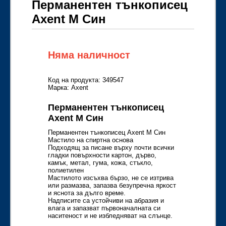
Перманентен тънкописец
Axent M Син
Няма наличност
Код на продукта: 349547
Марка: Axent
Перманентен тънкописец
Axent M Син
Перманентен тънкописец Axent M Син
Мастило на спиртна основа
Подходящ за писане върху почти всички
гладки повърхности картон, дърво,
камък, метал, гума, кожа, стъкло,
полиетилен
Мастилото изсъхва бързо, не се изтрива
или размазва, запазва безупречна яркост
и яснота за дълго време.
Надписите са устойчиви на абразия и
влага и запазват първоначалната си
наситеност и не избледняват на слънце.