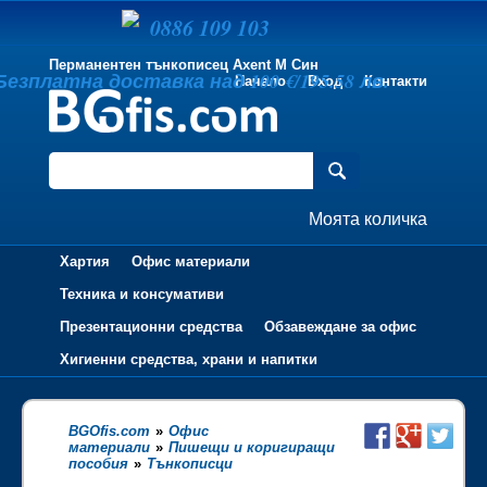
0886 109 103
Перманентен тънкописец Axent M Син
Безплатна доставка над 100 €/195.58 лв.
Начало
Вход
Контакти
Моята количка
Хартия
Офис материали
Техника и консумативи
Презентационни средства
Обзавеждане за офис
Хигиенни средства, храни и напитки
BGOfis.com
»
Офис
материали
»
Пишещи и коригиращи
пособия
»
Тънкописци