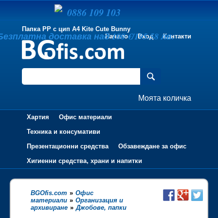
0886 109 103
Папка PP с цип A4 Kite Cute Bunny
Безплатна доставка над 100 €/195.58 лв.
Начало
Вход
Контакти
Моята количка
Хартия
Офис материали
Техника и консумативи
Презентационни средства
Обзавеждане за офис
Хигиенни средства, храни и напитки
BGOfis.com
»
Офис
материали
»
Организация и
архивиране
»
Джобове, папки