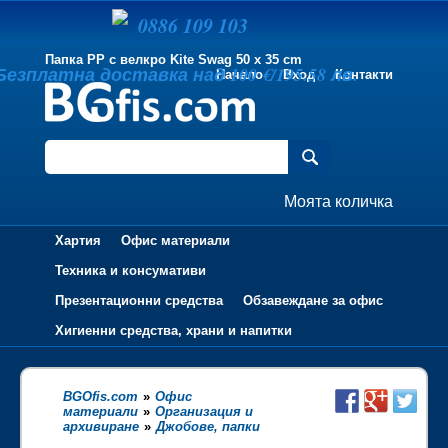
0886 109 103
Папка PP с велкро Kite Swag 50 x 35 cm
Безплатна доставка над 100 €/195.58 лв.
Начало
Вход
Контакти
Моята количка
Хартия
Офис материали
Техника и консумативи
Презентационни средства
Обзавеждане за офис
Хигиенни средства, храни и напитки
BGOfis.com
»
Офис
материали
»
Организация и
архивиране
»
Джобове, папки