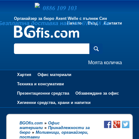
0886 109 103
Органайзер за бюро Axent Welle с пълнеж Син
Безплатна доставка над 100 €/195.58 лв.
Начало
Вход
Контакти
Моята количка
Хартия
Офис материали
Техника и консумативи
Презентационни средства
Обзавеждане за офис
Хигиенни средства, храни и напитки
BGOfis.com
»
Офис
материали
»
Принадлежности за
бюро
»
Моливници, органайзери,
поставки