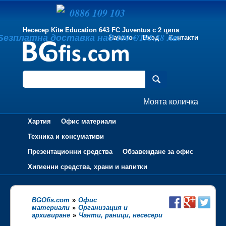
0886 109 103
Несесер Kite Education 643 FC Juventus с 2 ципа
Безплатна доставка над 100 €/195.58 лв.
Начало
Вход
Контакти
Моята количка
Хартия
Офис материали
Техника и консумативи
Презентационни средства
Обзавеждане за офис
Хигиенни средства, храни и напитки
BGOfis.com
»
Офис
материали
»
Организация и
архивиране
»
Чанти, раници, несесери