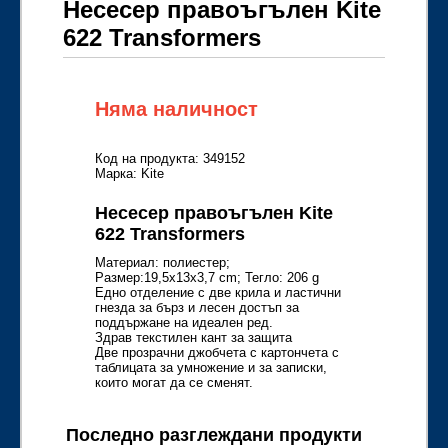
Несесер правоъгълен Kite
622 Transformers
Няма наличност
Код на продукта: 349152
Марка: Kite
Несесер правоъгълен Kite
622 Transformers
Материал: полиeстер;
Размер:19,5x13x3,7 cm; Тегло: 206 g
Едно отделение с две крила и ластични
гнезда за бърз и лесен достъп за
поддържане на идеален ред.
Здрав текстилен кант за защита
Две прозрачни джобчета с картончета с
таблицата за умножение и за записки,
които могат да се сменят.
Последно разглеждани продукти