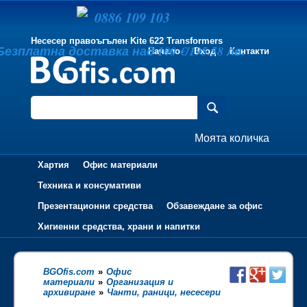
0886 109 103
Несесер правоъгълен Kite 622 Transformers
Безплатна доставка над 100 €/195.58 лв.
Начало
Вход
Контакти
Моята количка
Хартия
Офис материали
Техника и консумативи
Презентационни средства
Обзавеждане за офис
Хигиенни средства, храни и напитки
BGOfis.com
»
Офис
материали
»
Организация и
архивиране
»
Чанти, раници, несесери