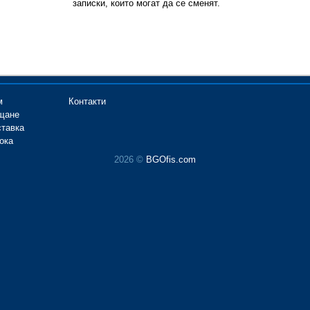
записки, които могат да се сменят.
м
Контакти
щане
ставка
ока
2026 ©
BGOfis.com