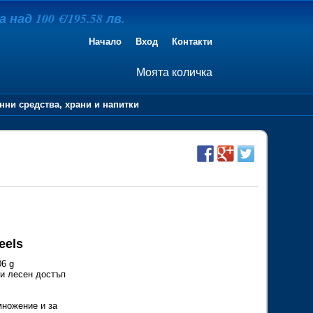
над 100 €/195.58 лв.
Начало
Вход
Контакти
Моята количка
нни средства, храни и напитки
eels
06 g
 и лесен достъп
множение и за