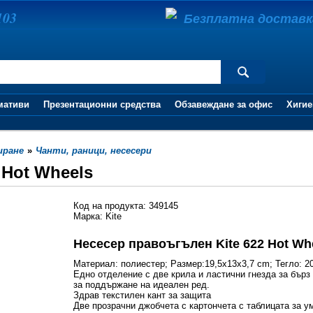
103
Безплатна доставка 
мативи
Презентационни средства
Обзавеждане за офис
Хигие
иране
»
Чанти, раници, несесери
 Hot Wheels
Код на продукта: 349145
Марка: Kite
Несесер правоъгълен Kite 622 Hot Wh
Материал: полиeстер; Размер:19,5x13x3,7 cm; Тегло: 2
Едно отделение с две крила и ластични гнезда за бърз
за поддържане на идеален ред.
Здрав текстилен кант за защита
Две прозрачни джобчета с картончета с таблицата за у