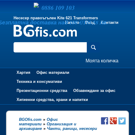
0886 109 103
Несесер правоъгълен Kite 621 Transformers
Безплатна доставка над 100 €/195.58 лв.
Начало
Вход
Контакти
Моята количка
Хартия
Офис материали
Техника и консумативи
Презентационни средства
Обзавеждане за офис
Хигиенни средства, храни и напитки
BGOfis.com
»
Офис
материали
»
Организация и
архивиране
»
Чанти, раници, несесери