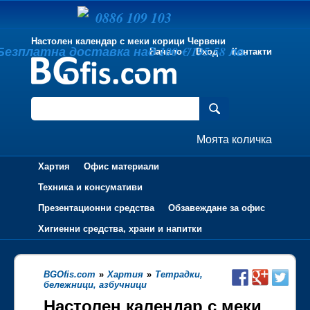
0886 109 103
Настолен календар с меки корици Червени
Безплатна доставка над 100 €/195.58 лв.
Начало
Вход
Контакти
Моята количка
Хартия
Офис материали
Техника и консумативи
Презентационни средства
Обзавеждане за офис
Хигиенни средства, храни и напитки
BGOfis.com
»
Хартия
»
Тетрадки,
бележници, азбучници
Настолен календар с меки