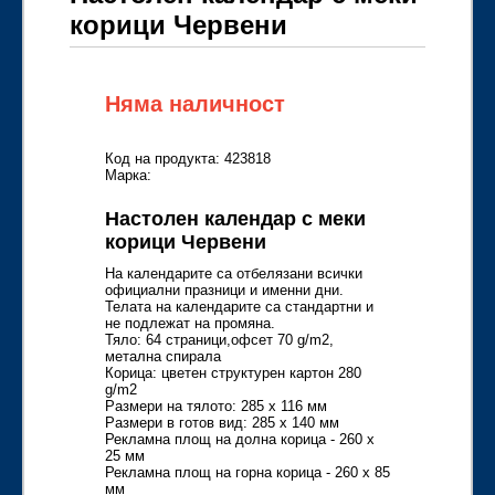
корици Червени
Няма наличност
Код на продукта: 423818
Марка:
Настолен календар с меки
корици Червени
На календарите са отбелязани всички
официални празници и именни дни.
Телата на календарите са стандартни и
не подлежат на промяна.
Тяло: 64 страници,офсет 70 g/m2,
метална спирала
Корица: цветен структурен картон 280
g/m2
Размери на тялото: 285 х 116 мм
Размери в готов вид: 285 х 140 мм
Рекламна площ на долна корица - 260 х
25 мм
Рекламна площ на горна корица - 260 х 85
мм