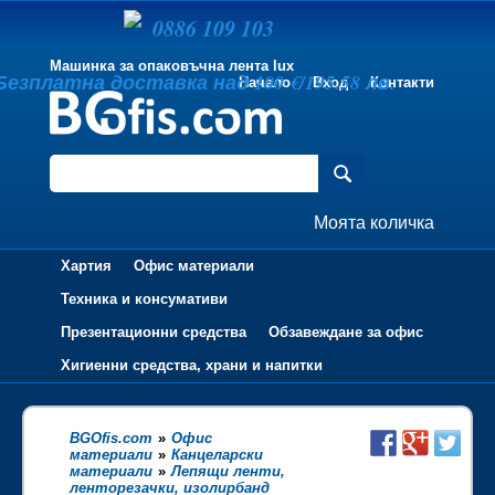
0886 109 103
Машинка за опаковъчна лента lux
Безплатна доставка над 100 €/195.58 лв.
Начало
Вход
Контакти
Моята количка
Хартия
Офис материали
Техника и консумативи
Презентационни средства
Обзавеждане за офис
Хигиенни средства, храни и напитки
BGOfis.com
»
Офис
материали
»
Канцеларски
материали
»
Лепящи ленти,
ленторезачки, изолирбанд