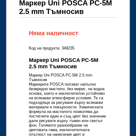
Маркер Uni POSCA PC-5M
2.5 mm Тъмносив
Няма наличност
Код на продукта: 349235
Маркер Uni POSCA PC-5M
2.5 mm Тъмносив
Маркер Uni POSCA PC-5M 2.5 mm
Тъмносив
Маркерите POSCA ползват напълно
безвредно мастило, без мирис, на водна
основа, което е изключително устойчиво
на всякакви атмосферни условия. Те са
подходящи за рисуване върху всякакви
материали и повърхности. Химическата
формула на мастилото позволява да
постигнете един и същ цвят без значение
дали рисувате върху тъмен или светъл
фон. Голямото разнообразие на
цветовата гама, изключителната
плътност на нанесения цвят и