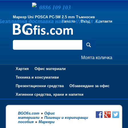
0886 109 103
Маркер Uni POSCA PC-5M 2.5 mm Тъмносив
Безплатна доставка над 100 €/195.58 лв.
Начало
Вход
Контакти
Моята количка
Хартия
Офис материали
Техника и консумативи
Презентационни средства
Обзавеждане за офис
Хигиенни средства, храни и напитки
BGOfis.com
»
Офис
материали
»
Пишещи и коригиращи
пособия
»
Маркери