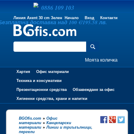
0886 109 103
Линия Axent 30 cm Зелен
Начало
Вход
Контакти
Безплатна доставка над 100 €/195.58 лв.
Моята количка
Хартия
Офис материали
Техника и консумативи
Презентационни средства
Обзавеждане за офис
Хигиенни средства, храни и напитки
BGOfis.com
»
Офис
материали
»
Канцеларски
материали
»
Линии и триъгълници,
пергели