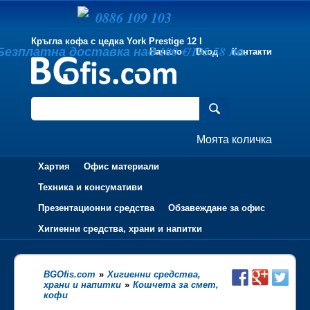
0886 109 103
Кръгла кофа с цедка York Prestige 12 l
Безплатна доставка над 100 €/195.58 лв.
Начало
Вход
Контакти
Моята количка
Хартия
Офис материали
Техника и консумативи
Презентационни средства
Обзавеждане за офис
Хигиенни средства, храни и напитки
BGOfis.com
»
Хигиенни средства,
храни и напитки
»
Кошчета за смет,
кофи