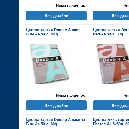
Няма наличност
Ня
Виж детайли
Виж дета
Цветна хартия Double A паст.
Цветна хартия Dou
Blue A4 50 л. 80 g
Red A4 50 л. 80g
Няма наличност
Ня
Виж детайли
Виж дета
Цветна хартия Double A наситен
Цветна микс харти
Blue A4 50 л. 80g
Пастел A4 5х50л. 8