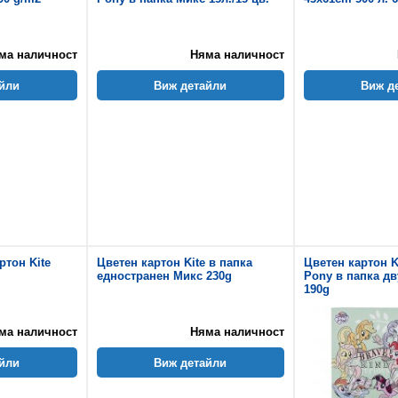
ма наличност
Няма наличност
йли
Виж детайли
Виж д
ртон Kite
Цветен картон Kite в папка
Цветен картон Ki
едностранен Микс 230g
Pony в папка дв
190g
ма наличност
Няма наличност
йли
Виж детайли