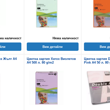
ма наличност
Няма наличност
йли
Виж детайли
Виж д
ox Жълт A4
Цветна хартия Xerox Виолетов
Цветна хартия D
A4 500 л. 80 g/m2
Pink A4 50 л. 80 