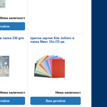
Няма наличност
етайли
 в папка 230 g/m
Цветна хартия Kite Jolliers в
папка Микс 15л./15 цв.
Няма наличност
Няма наличност
етайли
Виж детайли