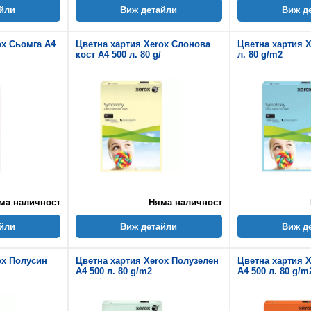
йли
Виж детайли
Виж д
ox Сьомга A4
Цветна хартия Xerox Слонова
Цветна хартия X
кост A4 500 л. 80 g/
л. 80 g/m2
ма наличност
Няма наличност
йли
Виж детайли
Виж д
ox Полусин
Цветна хартия Xerox Полузелен
Цветна хартия 
A4 500 л. 80 g/m2
A4 500 л. 80 g/m