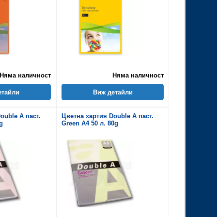
Няма наличност
Няма наличност
етайли
Виж детайли
ouble A паст.
Цветна хартия Double A паст.
g
Green A4 50 л. 80g