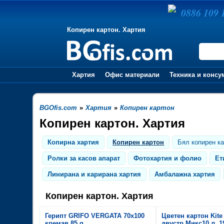
0886 109 
Копирен картон. Хартия
Хартия
Офис материали
Техника и консу
BGOfis.com
»
Хартия
»
Копирен картон
Копирен картон. Хартия
Копирна хартия
Копирен картон
Бял копирен к
Ролки за касов апарат
Фотохартия и фолио
Ет
Линирана и карирана хартия
Амбалажна хартия
Копирен картон. Хартия
Герипт GRIFO VERGATA 70х100
Цветен картон Kite
кремав 85 g
двустр Микс10 л. 1