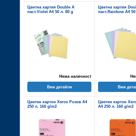
Цветна хартия Double A
Цветна хартия Dou
паст.Violet A4 50 л. 80 g
паст.Rainbow A4 50
Няма наличност
Ня
Виж детайли
Виж дета
Цветен картон Xerox Розов A4
Цветен картон Xer
250 л. 160 g/m2
A4 250 л. 160 g/m2