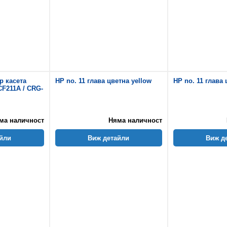
р касета
HP no. 11 глава цветна yellow
HP no. 11 глава 
CF211A / CRG-
ма наличност
Няма наличност
йли
Виж детайли
Виж д