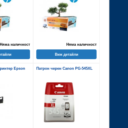
Няма наличност
Няма наличност
етайли
Виж детайли
принтер Epson
Патрон черен Canon PG-545XL