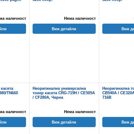
ма наличност
Няма наличност
йли
Виж детайли
Виж д
 касета
Неоригинална универсална
Неоригинална т
380/TN660
тонер касета CRG-719H / CE505A
CB540A / CE320A
/ CF280A, Черна
716B
ма наличност
Няма наличност
йли
Виж детайли
Виж д