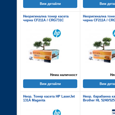
Виж детайли
Виж дета
Неоригинална тонер касета
Неоригинална тоне
черна CF211A / CRG731C
черна CF211A / CR
Няма наличност
Ня
Виж детайли
Виж дета
Неор. Тонер касета HP LaserJet
Неор. барабанна к
131A Magenta
Brother HL 5240/525