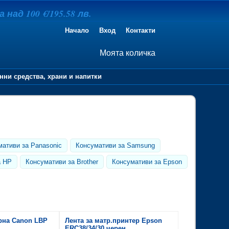
над 100 €/195.58 лв.
Начало
Вход
Контакти
Моята количка
нни средства, храни и напитки
мативи за Panasonic
Консумативи за Samsung
а HP
Консумативи за Brother
Консумативи за Epson
ерна Canon LBP
Лента за матр.принтер Epson
ERC38/34/30 черен