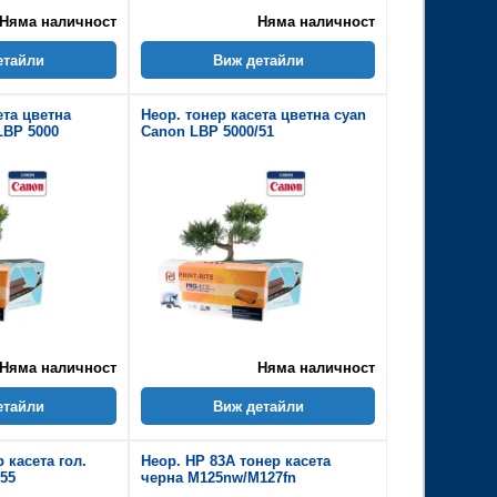
Няма наличност
Няма наличност
етайли
Виж детайли
ета цветна
Неор. тонер касета цветна cyan
LBP 5000
Canon LBP 5000/51
Няма наличност
Няма наличност
етайли
Виж детайли
 касета гол.
Неор. HP 83A тонер касета
55
черна M125nw/M127fn