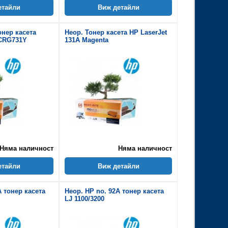
етайли
Виж детайли
онер касета
Неор. Тонер касета HP LaserJet
 CRG731Y
131A Magenta
Няма наличност
Няма наличност
етайли
Виж детайли
A тонер касета
Неор. HP no. 92A тонер касета
LJ 1100/3200