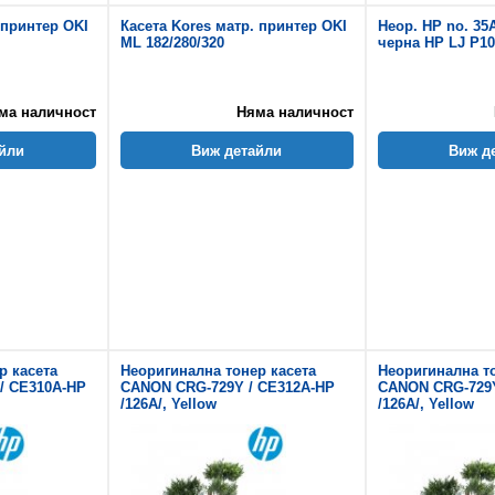
 принтер OKI
Касета Kores матр. принтер OKI
Неор. HP no. 35
ML 182/280/320
черна HP LJ P10
ма наличност
Няма наличност
йли
Виж детайли
Виж д
р касета
Неоригинална тонер касета
Неоригинална т
/ CE310A-HP
CANON CRG-729Y / CE312A-HP
CANON CRG-729Y
/126A/, Yellow
/126A/, Yellow