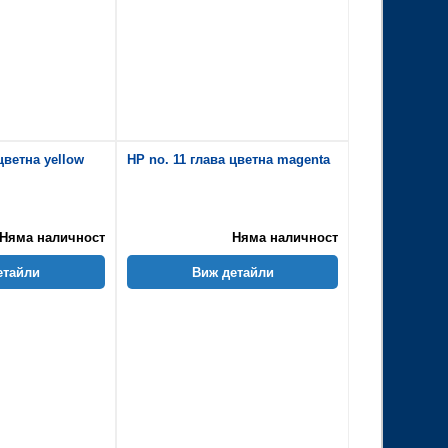
цветна yellow
HP no. 11 глава цветна magenta
Няма наличност
Няма наличност
етайли
Виж детайли