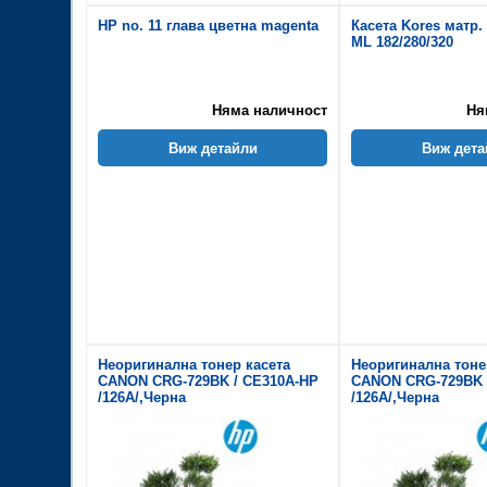
HP no. 11 глава цветна magenta
Касета Kores матр.
ML 182/280/320
Няма наличност
Ня
Виж детайли
Виж дета
Неоригинална тонер касета
Неоригинална тоне
CANON CRG-729BK / CE310A-HP
CANON CRG-729BK 
/126A/,Черна
/126A/,Черна