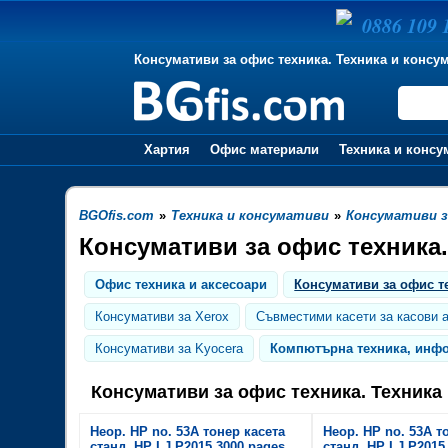
0886 109 
Консумативи за офис техника. Техника и консу
Хартия
Офис материали
Техника и консу
BGOfis.com
»
Техника и консумативи
»
Консумативи з
Консумативи за офис техника.
Офис техника и аксесоари
Консумативи за офис т
Консумативи за Xerox
Съвместими касети за касови 
Консумативи за Kyocera
Компютърна техника, инфо
Консумативи за офис техника. Техника
Неор. HP no. 53A тонер касета
Неор. HP no. 53A т
станд. HP LJ P2015 3000 pages
станд. HP LJ P2015