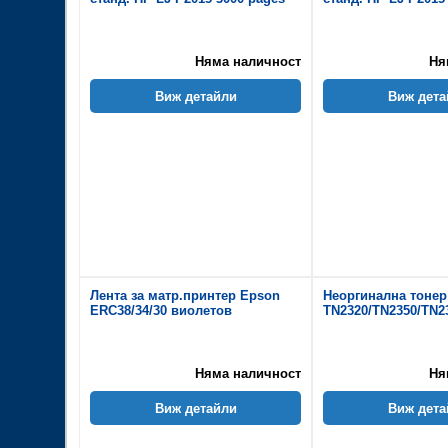
Няма наличност
Ня
Виж детайли
Виж дета
Лента за матр.принтер Epson
Неоргинална тонер
ERC38/34/30 виолетов
TN2320/TN2350/TN2
Няма наличност
Ня
Виж детайли
Виж дета