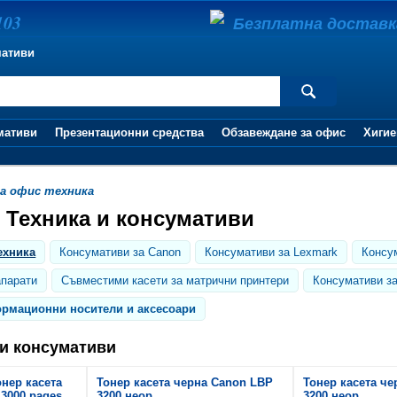
103
Безплатна доставка 
мативи
мативи
Презентационни средства
Обзавеждане за офис
Хигие
а офис техника
 Техника и консумативи
ехника
Консумативи за Canon
Консумативи за Lexmark
Консу
апарати
Съвместими касети за матрични принтери
Консумативи з
рмационни носители и аксесоари
 и консумативи
онер касета
Тонер касета черна Canon LBP
Тонер касета ч
 3000 pages
3200 неор.
3200 неор.