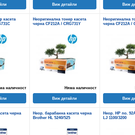
йли
Виж детайли
Виж д
р касета
Неоригинална тонер касета
Неоригинална т
G731C
черна CF212A / CRG731Y
черна CF212A /
ма наличност
Няма наличност
йли
Виж детайли
Виж д
асета черна
Неор. барабанна касета черна
Неор. HP no. 92
Brother HL 5240/525
LJ 1100/3200