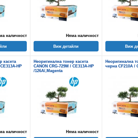
ма наличност
Няма наличност
йли
Виж детайли
Виж д
р касета
Неоригинална тонер касета
Неоригинална т
 CE313A-HP
CANON CRG-729M / CE313A-HP
черна CF210A /
/126A/,Magenta
ма наличност
Няма наличност