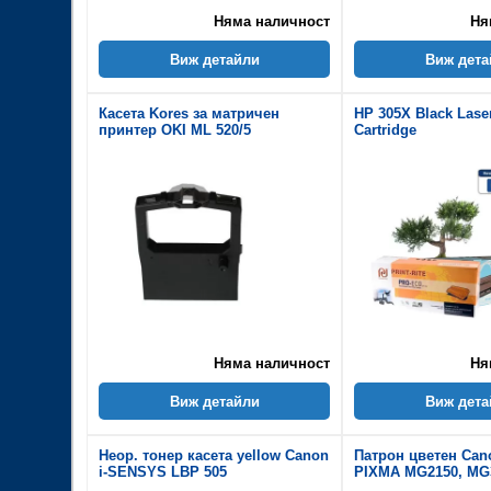
Няма наличност
Ня
Виж детайли
Виж дета
Касета Kores за матричен
HP 305X Black Lase
принтер OKI ML 520/5
Cartridge
Няма наличност
Ня
Виж детайли
Виж дета
Неор. тонер касета yellow Canon
Патрон цветен Can
i-SENSYS LBP 505
PIXMA MG2150, MG