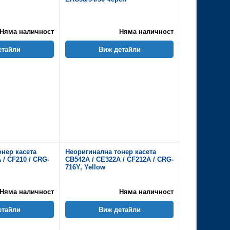
Няма наличност
Няма наличност
етайли
Виж детайли
онер касета
Неоригинална тонер касета
 / CF210 / CRG-
CB542A / CE322A / CF212A / CRG-
716Y, Yellow
Няма наличност
Няма наличност
етайли
Виж детайли