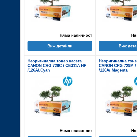
Няма наличност
Ня
Виж детайли
Виж дета
Неоригинална тонер касета
Неоригинална тоне
CANON CRG-729C / CE311A-HP
CANON CRG-729M /
/126A/,Cyan
/126A/,Magenta
Няма наличност
Ня