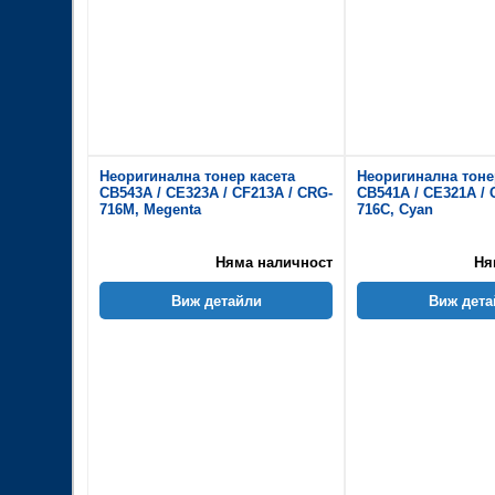
Неоригинална тонер касета
Неоригинална тоне
CB543A / CE323A / CF213A / CRG-
CB541A / CE321A / 
716M, Megenta
716C, Cyan
Няма наличност
Ня
Виж детайли
Виж дета