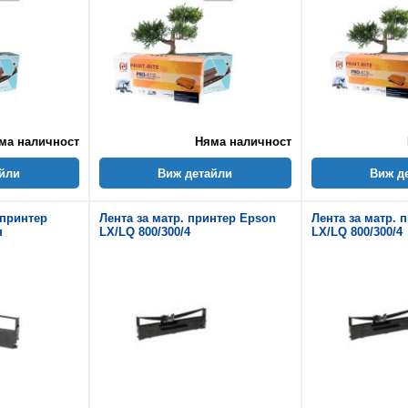
ма наличност
Няма наличност
йли
Виж детайли
Виж д
 принтер
Лента за матр. принтер Epson
Лента за матр. 
н
LX/LQ 800/300/4
LX/LQ 800/300/4