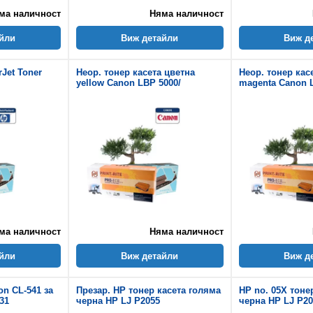
ма наличност
Няма наличност
йли
Виж детайли
Виж д
rJet Toner
Неор. тонер касета цветна
Неор. тонер кас
yellow Canon LBP 5000/
magenta Canon 
ма наличност
Няма наличност
йли
Виж детайли
Виж д
on CL-541 за
Презар. HP тонер касета голяма
HP no. 05X тонер
31
черна HP LJ P2055
черна HP LJ P20