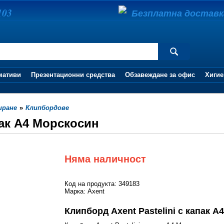
103
Безплатна доставка 
мативи
Презентационни средства
Обзавеждане за офис
Хигие
иране
»
Клипбордове
пак А4 Морскосин
Няма наличност
Код на продукта: 349183
Марка: Axent
Клипборд Axent Pastelini с капак 