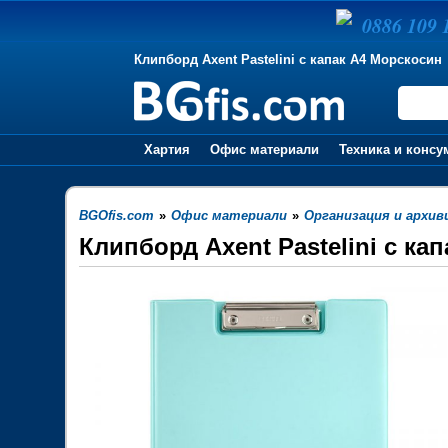
0886 109 
Клипборд Axent Pastelini с капак А4 Морскосин
Хартия
Офис материали
Техника и консу
BGOfis.com
»
Офис материали
»
Организация и архив
Клипборд Axent Pastelini с ка