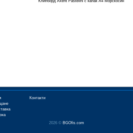
Клипборд Axent Pastelini с капак А4 Морскосин
м
Контакти
щане
ставка
ока
2026 ©
BGOfis.com