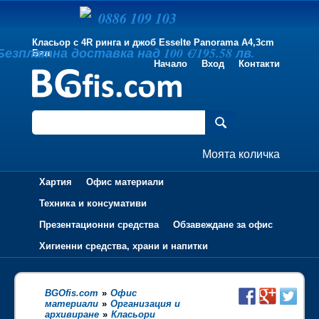
0886 109 103
Класьор с 4R ринга и джоб Esselte Panorama А4,3cm
Безплатна доставка над 100 €/195.58 лв.
Бял
Начало
Вход
Контакти
Моята количка
Хартия
Офис материали
Техника и консумативи
Презентационни средства
Обзавеждане за офис
Хигиенни средства, храни и напитки
BGOfis.com
»
Офис
материали
»
Организация и
архивиране
»
Класьори