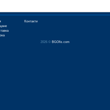
м
Контакти
щане
ставка
ока
2026 ©
BGOfis.com