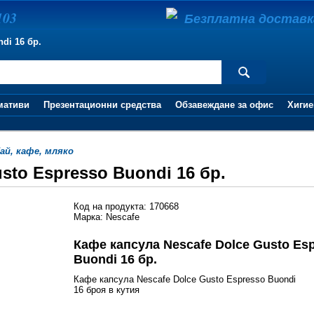
103
Безплатна доставка 
di 16 бр.
мативи
Презентационни средства
Обзавеждане за офис
Хигие
ай, кафе, мляко
sto Espresso Buondi 16 бр.
Код на продукта: 170668
Марка: Nescafe
Кафе капсула Nescafe Dolce Gusto Es
Buondi 16 бр.
Кафе капсула Nescafe Dolce Gusto Espresso Buondi
16 броя в кутия