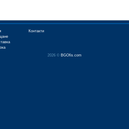
м
Контакти
щане
ставка
ока
2026 ©
BGOfis.com