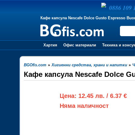
0886 109 
Кафе капсула Nescafe Dolce Gusto Espresso Buon
Хартия
Офис материали
Техника и консу
BGOfis.com
»
Хигиенни средства, храни и напитки
»
Ч
Кафе капсула Nescafe Dolce Gu
Цена: 12.45 лв. / 6.37 €
Няма наличност