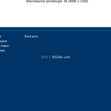
Максимална резобюция: 4k (4096 x 2160)
м
Контакти
щане
ставка
ока
2026 ©
BGOfis.com