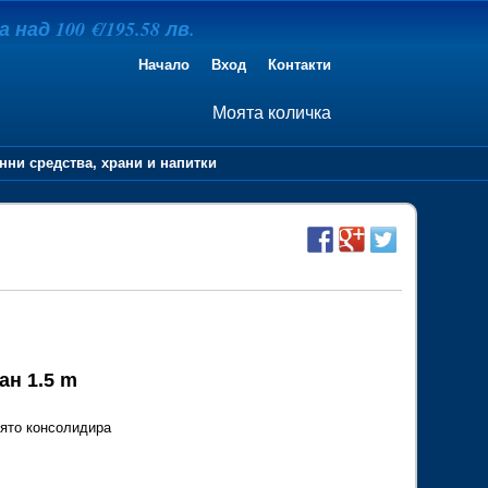
над 100 €/195.58 лв.
Начало
Вход
Контакти
Моята количка
нни средства, храни и напитки
ан 1.5 m
оято консолидира