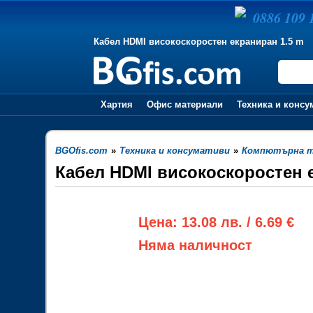
0886 109 
Кабел HDMI високоскоростен екраниран 1.5 m
Хартия
Офис материали
Техника и консу
BGOfis.com
»
Техника и консумативи
»
Компютърна те
Кабел HDMI високоскоростен 
Цена: 13.08 лв. / 6.69 €
Няма наличност