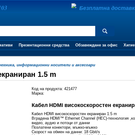
103
Безплатна доставка 
мативи
Презентационни средства
Обзавеждане за офис
Хигие
хника, информационни носители и аксесоари
екраниран 1.5 m
Код на продукта: 421477
Марка:
Кабел HDMI високоскоростен екранир
Кабел HDMI високоскоростен екраниран 1.5 m
Вградена HDMI™ Ethernet Channel (HEC)-технология ,к
видео, аудио и потоци от данни
Позлатени конектори, мъжко-мъжко
Скорост на обмен на данни: 18 Gbit/s