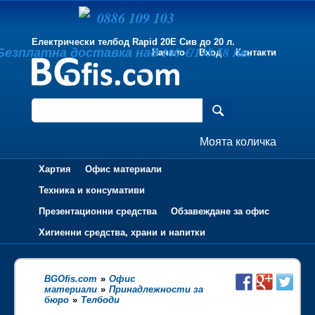
0886 109 103
Електрически телбод Rapid 20E Сив до 20 л.
Безплатна доставка над 100 €/195.58 лв.
Начало
Вход
Контакти
Моята количка
Хартия
Офис материали
Техника и консумативи
Презентационни средства
Обзавеждане за офис
Хигиенни средства, храни и напитки
BGOfis.com
»
Офис
материали
»
Принадлежности за
бюро
»
Телбоди