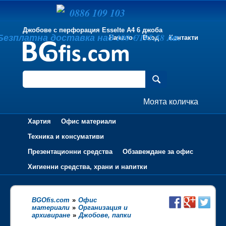
0886 109 103
Джобове с перфорация Esselte А4 6 джоба
Безплатна доставка над 100 €/195.58 лв.
Начало
Вход
Контакти
Моята количка
Хартия
Офис материали
Техника и консумативи
Презентационни средства
Обзавеждане за офис
Хигиенни средства, храни и напитки
BGOfis.com
»
Офис
материали
»
Организация и
архивиране
»
Джобове, папки