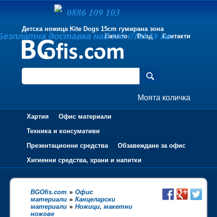
0886 109 103
Детска ножица Kite Dogs 15cm гумирана зона
Безплатна доставка над 100 €/195.58 лв.
Начало
Вход
Контакти
Моята количка
Хартия
Офис материали
Техника и консумативи
Презентационни средства
Обзавеждане за офис
Хигиенни средства, храни и напитки
BGOfis.com
»
Офис
материали
»
Канцеларски
материали
»
Ножици, макетни
ножове