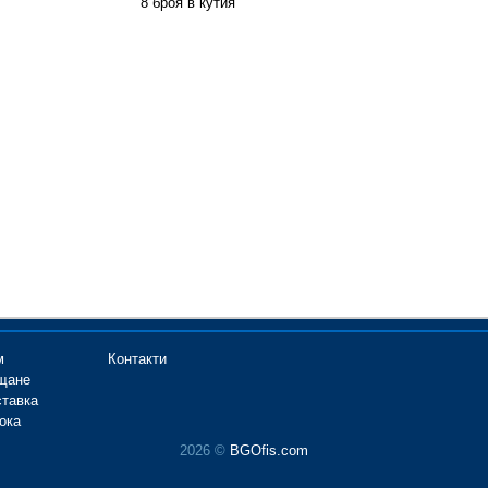
8 броя в кутия
м
Контакти
щане
ставка
ока
2026 ©
BGOfis.com