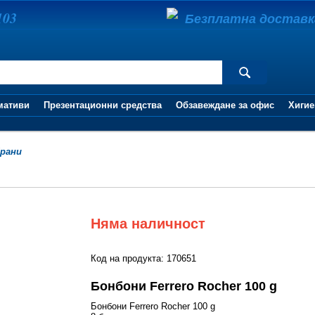
103
Безплатна доставка 
мативи
Презентационни средства
Обзавеждане за офис
Хигие
рани
Няма наличност
Код на продукта: 170651
Бонбони Ferrero Rocher 100 g
Бонбони Ferrero Rocher 100 g