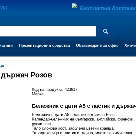
103
Безплатна доставка 
мативи
Презентационни средства
Обзавеждане за офис
Хигие
ци
и държач Розов
Код на продукта: 423917
Марка:
Бележник с дати А5 с ластик и държа
Бележник с дати А5 с ластик и държач Розов
Календар-бележник на български, английски, френски,
руски език
Тяло слонова кост, заоблени цветни краища
Твърда корица с ластик и година, място за химикалка