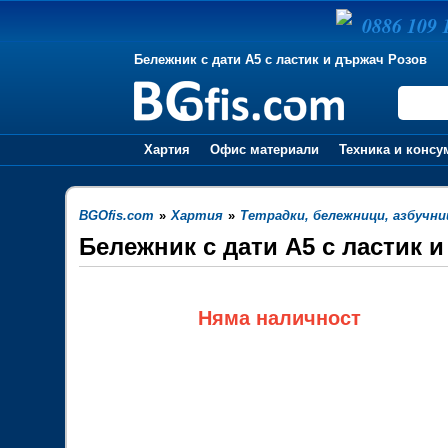
0886 109 
Бележник с дати А5 с ластик и държач Розов
Хартия
Офис материали
Техника и консу
BGOfis.com
»
Хартия
»
Тетрадки, бележници, азбучни
Бележник с дати А5 с ластик 
Няма наличност