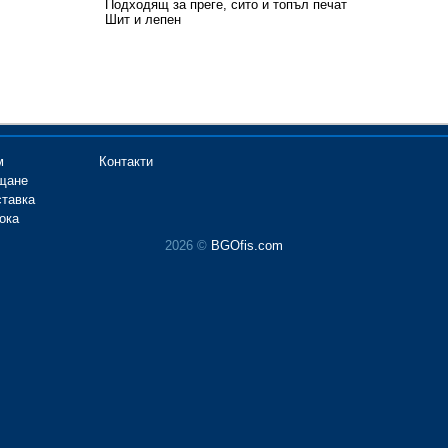
Подходящ за преге, сито и топъл печат
Шит и лепен
м
Контакти
щане
ставка
ока
2026 ©
BGOfis.com