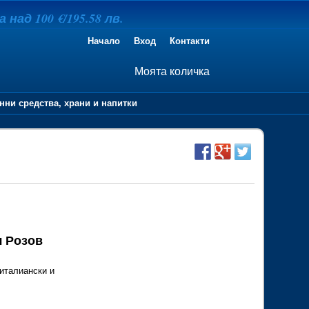
над 100 €/195.58 лв.
Начало
Вход
Контакти
Моята количка
нни средства, храни и напитки
ч Розов
 италиански и