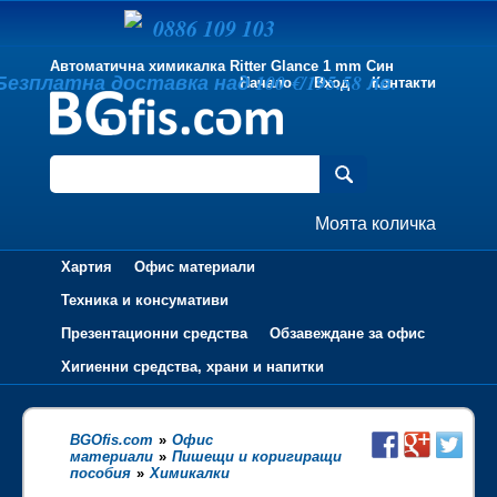
0886 109 103
Автоматична химикалка Ritter Glance 1 mm Син
Безплатна доставка над 100 €/195.58 лв.
Начало
Вход
Контакти
Моята количка
Хартия
Офис материали
Техника и консумативи
Презентационни средства
Обзавеждане за офис
Хигиенни средства, храни и напитки
BGOfis.com
»
Офис
материали
»
Пишещи и коригиращи
пособия
»
Химикалки